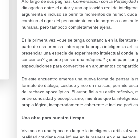
A lo largo de sus páginas,
Conversación con la Perplejidad
s
dialogados entre el autor y una aplicación real de inteligenc
argumenta e incluso se permite momentos de humor, duda y 
combina el rigor del pensamiento con la sorpresa constante
humana, pero tampoco completamente ajena.
Es la primera vez –que se tenga constancia en la literatur
parte de esa premisa: interrogar la propia inteligencia artifici
presenciar una especie de experimento intelectual donde l
conciencia? ¿puede pensar una máquina? ¿qué papel juega 
especulaciones para convertirse en argumentos compartidos
De este encuentro emerge una nueva forma de pensar la rel
formato de diálogo, cuidado y rico en matices, permite esca
del rechazo apocalíptico. El autor, fiel a su estilo reflexivo
entre curiosidad y escepticismo, mientras que la inteligencia 
propia lógica, inesperadamente coherente e incluso poética
Una obra para nuestro tiempo
Vivimos en una época en la que la inteligencia artificial ya n
realidad cotidiana que influye en la manera en que leemos