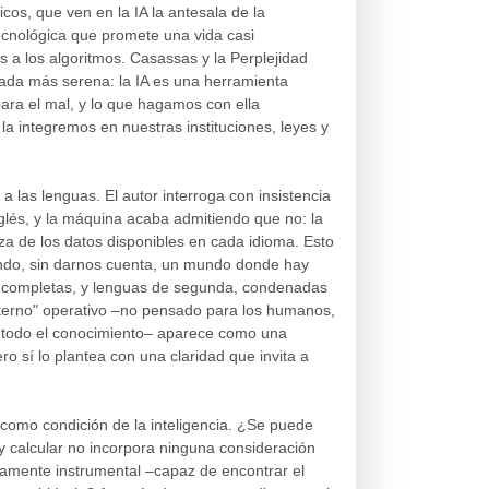
icos, que ven en la IA la antesala de la
tecnológica que promete una vida casi
s a los algoritmos. Casassas y la Perplejidad
rada más serena: la IA es una herramienta
ara el mal, y lo que hagamos con ella
 integremos en nuestras instituciones, leyes y
a las lenguas. El autor interroga con insistencia
nglés, y la máquina acaba admitiendo que no: la
za de los datos disponibles en cada idioma. Esto
ndo, sin darnos cuenta, un mundo donde hay
y completas, y lenguas de segunda, condenadas
terno" operativo –no pensado para los humanos,
 todo el conocimiento– aparece como una
ero sí lo plantea con una claridad que invita a
a como condición de la inteligencia. ¿Se puede
 y calcular no incorpora ninguna consideración
uramente instrumental –capaz de encontrar el