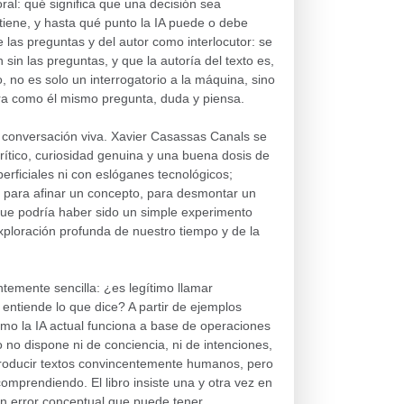
ral: qué significa que una decisión sea
tiene, y hasta qué punto la IA puede o debe
de las preguntas y del autor como interlocutor: se
n sin las preguntas, y que la autoría del texto es,
 no es solo un interrogatorio a la máquina, sino
ra como él mismo pregunta, duda y piensa.
de conversación viva. Xavier Casassas Canals se
u crítico, curiosidad genuina y una buena dosis de
erficiales ni con eslóganes tecnológicos;
para afinar un concepto, para desmontar un
ue podría haber sido un simple experimento
xploración profunda de nuestro tiempo y de la
ntemente sencilla: ¿es legítimo llamar
entiende lo que dice? A partir de ejemplos
mo la IA actual funciona a base de operaciones
o no dispone ni de conciencia, ni de intenciones,
producir textos convincentemente humanos, pero
mprendiendo. El libro insiste una y otra vez en
un error conceptual que puede tener