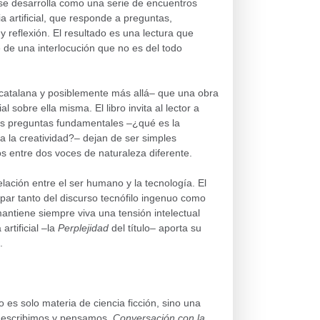
e desarrolla como una serie de encuentros
ia artificial, que responde a preguntas,
reflexión. El resultado es una lectura que
 de una interlocución que no es del todo
a catalana y posiblemente más allá– que una obra
al sobre ella misma. El libro invita al lector a
as preguntas fundamentales –¿qué es la
la creatividad?– dejan de ser simples
 entre dos voces de naturaleza diferente.
ación entre el ser humano y la tecnología. El
par tanto del discurso tecnófilo ingenuo como
, mantiene siempre viva una tensión intelectual
artificial –la
Perplejidad
del título– aporta su
.
o es solo materia de ciencia ficción, sino una
, escribimos y pensamos.
Conversación con la