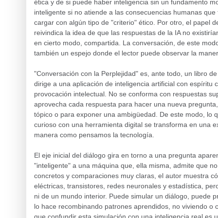
ética y de si puede haber inteligencia sin un fundamento mo
inteligente si no atiende a las consecuencias humanas que 
cargar con algún tipo de "criterio" ético. Por otro, el papel 
reivindica la idea de que las respuestas de la IA no existiría
en cierto modo, compartida. La conversación, de este modo,
también un espejo donde el lector puede observar la mane
"Conversación con la Perplejidad" es, ante todo, un libro 
dirige a una aplicación de inteligencia artificial con espírit
provocación intelectual. No se conforma con respuestas sup
aprovecha cada respuesta para hacer una nueva pregunta, 
tópico o para exponer una ambigüedad. De este modo, lo q
curioso con una herramienta digital se transforma en una e
manera como pensamos la tecnología.
El eje inicial del diálogo gira en torno a una pregunta apare
"inteligente" a una máquina que, ella misma, admite que no 
concretos y comparaciones muy claras, el autor muestra có
eléctricas, transistores, redes neuronales y estadística, per
ni de un mundo interior. Puede simular un diálogo, puede 
lo hace recombinando patrones aprendidos, no viviendo o co
que confundir esta simulación con una inteligencia real es 