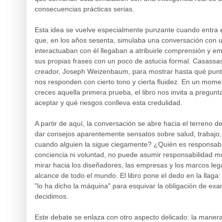
consecuencias prácticas serias.
Esta idea se vuelve especialmente punzante cuando entra en
que, en los años sesenta, simulaba una conversación con 
interactuaban con él llegaban a atribuirle comprensión y e
sus propias frases con un poco de astucia formal. Casassas
creador, Joseph Weizenbaum, para mostrar hasta qué pun
nos responden con cierto tono y cierta fluidez. En un mom
creces aquella primera prueba, el libro nos invita a pregun
aceptar y qué riesgos conlleva esta credulidad.
A partir de aquí, la conversación se abre hacia el terreno de
dar consejos aparentemente sensatos sobre salud, trabajo, 
cuando alguien la sigue ciegamente? ¿Quién es responsable
conciencia ni voluntad, no puede asumir responsabilidad mor
mirar hacia los diseñadores, las empresas y los marcos leg
alcance de todo el mundo. El libro pone el dedo en la llaga:
"lo ha dicho la máquina" para esquivar la obligación de ex
decidimos.
Este debate se enlaza con otro aspecto delicado: la manera