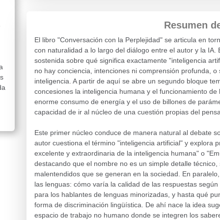
Resumen del
e
El libro "Conversación con la Perplejidad" se articula en t
con naturalidad a lo largo del diálogo entre el autor y la IA
sostenida sobre qué significa exactamente "inteligencia artifi
a
no hay conciencia, intenciones ni comprensión profunda, o 
es
inteligencia. A partir de aquí se abre un segundo bloque te
da
concesiones la inteligencia humana y el funcionamiento de lo
enorme consumo de energía y el uso de billones de parámetro
capacidad de ir al núcleo de una cuestión propias del pen
Este primer núcleo conduce de manera natural al debate so
autor cuestiona el término "inteligencia artificial" y explor
excelente y extraordinaria de la inteligencia humana" o "Em
destacando que el nombre no es un simple detalle técnico, s
malentendidos que se generan en la sociedad. En paralelo, 
las lenguas: cómo varía la calidad de las respuestas según
para los hablantes de lenguas minorizadas, y hasta qué p
forma de discriminación lingüística. De ahí nace la idea sug
espacio de trabajo no humano donde se integren los sabere