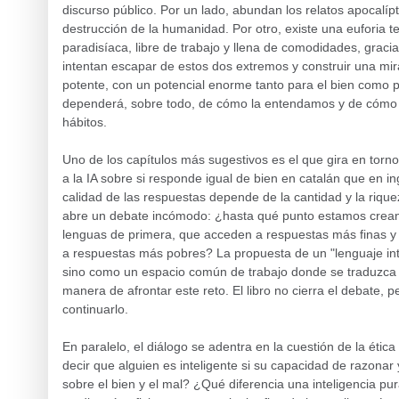
discurso público. Por un lado, abundan los relatos apocalípt
destrucción de la humanidad. Por otro, existe una euforia 
paradisíaca, libre de trabajo y llena de comodidades, gracia
intentan escapar de estos dos extremos y construir una mi
potente, con un potencial enorme tanto para el bien como p
dependerá, sobre todo, de cómo la entendamos y de cómo la
hábitos.
Uno de los capítulos más sugestivos es el que gira en torno 
a la IA sobre si responde igual de bien en catalán que en i
calidad de las respuestas depende de la cantidad y la rique
abre un debate incómodo: ¿hasta qué punto estamos crea
lenguas de primera, que acceden a respuestas más finas 
a respuestas más pobres? La propuesta de un "lenguaje in
sino como un espacio común de trabajo donde se traduzca
manera de afrontar este reto. El libro no cierra el debate, p
continuarlo.
En paralelo, el diálogo se adentra en la cuestión de la étic
decir que alguien es inteligente si su capacidad de razonar
sobre el bien y el mal? ¿Qué diferencia una inteligencia p